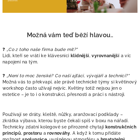
Možná vám teď běží hlavou..
❓
„Co z toho naše firma bude mít?“
Lidi, kteří se vrátí ke klávesnici
klidnější
,
vyrovnanější
a víc
napojení na tým.
❓
„Není to moc ženské? Co naši ajťáci, vývojáři a technici?“
Možná vás to překvapí, ale právě technické týmy si květinový
workshop často užívají nejvíc. Květiny totiž nejsou jen o
estetice – je to i o konstrukci, přesnosti a práci s nástroji.
Používají se dráty, kleště, nůžky, aranžovací podklady –
zkrátka výbava, kterou byste čekali spíš v boxu na nářadí.
Technicky zdatní kolegové se přirozeně chytají
konstrukčních
principů
,
prostoru
a
rovnováhy
. A když k tomu přidáte
možnost
spolupráce
, uvolněnou atmosféru a
hmatatelný