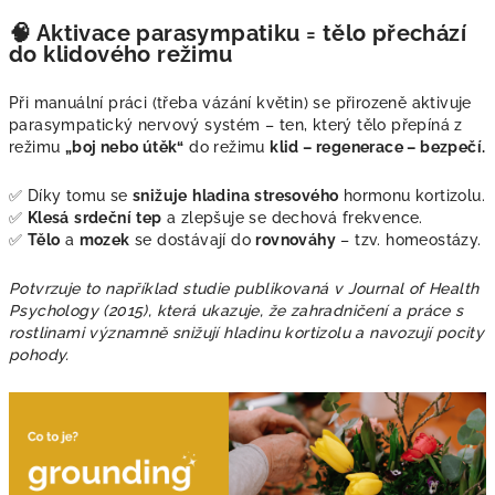
🧠 Aktivace parasympatiku = tělo přechází
do klidového režimu
Při manuální práci (třeba vázání květin) se přirozeně aktivuje
parasympatický nervový systém – ten, který tělo přepíná z
režimu
„boj nebo útěk“
do režimu
klid – regenerace – bezpečí.
✅ Díky tomu se
snižuje
hladina
stresového
hormonu kortizolu.
✅
Klesá
srdeční
tep
a zlepšuje se dechová frekvence.
✅
Tělo
a
mozek
se dostávají do
rovnováhy
– tzv. homeostázy.
Potvrzuje to například studie publikovaná v Journal of Health
Psychology (2015), která ukazuje, že zahradničení a práce s
rostlinami významně snižují hladinu kortizolu a navozují pocity
pohody.