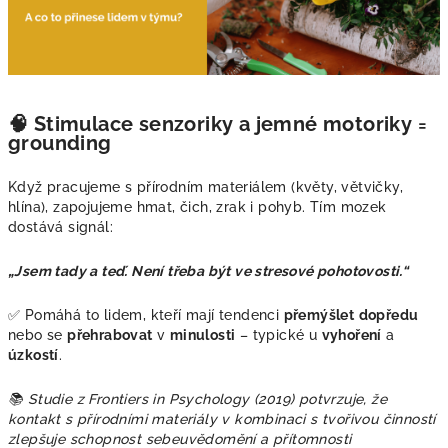
🧠 Stimulace senzoriky a jemné motoriky =
grounding
Když pracujeme s přírodním materiálem (květy, větvičky,
hlína), zapojujeme hmat, čich, zrak i pohyb. Tím mozek
dostává signál:
„Jsem tady a teď. Není třeba být ve stresové pohotovosti.“
✅ Pomáhá to lidem, kteří mají tendenci
přemýšlet
dopředu
nebo se
přehrabovat
v
minulosti
– typické u
vyhoření
a
úzkostí
.
📚 Studie z Frontiers in Psychology (2019) potvrzuje, že
kontakt s přírodními materiály v kombinaci s tvořivou činností
zlepšuje schopnost sebeuvědomění a přítomnosti