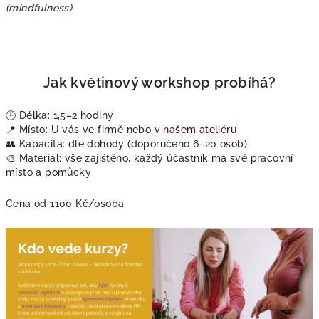
(mindfulness).
Jak květinový workshop probíhá?
🕒 Délka: 1,5–2 hodiny
📍 Místo: U vás ve firmě nebo v
našem ateliéru
👥 Kapacita: dle dohody (doporučeno 6–20 osob)
🎨 Materiál: vše zajištěno, každý účastník má své pracovní
místo a pomůcky
Cena od 1100 Kč/osoba