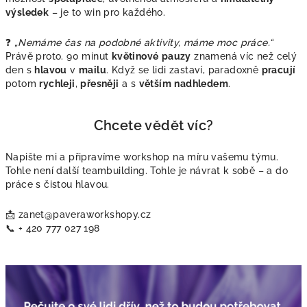
výsledek
– je to win pro každého.
❓
„Nemáme čas na podobné aktivity, máme moc práce.“
Právě proto. 90 minut
květinové
pauzy
znamená víc než celý
den s
hlavou
v
mailu
. Když se lidi zastaví, paradoxně
pracují
potom
rychleji
,
přesněji
a s
větším
nadhledem
.
Chcete vědět víc?
Napište mi a připravíme workshop na míru vašemu týmu.
Tohle není další teambuilding. Tohle je návrat k sobě – a do
práce s čistou hlavou.
📩 zanet@paveraworkshopy.cz
📞 + 420 777 027 198