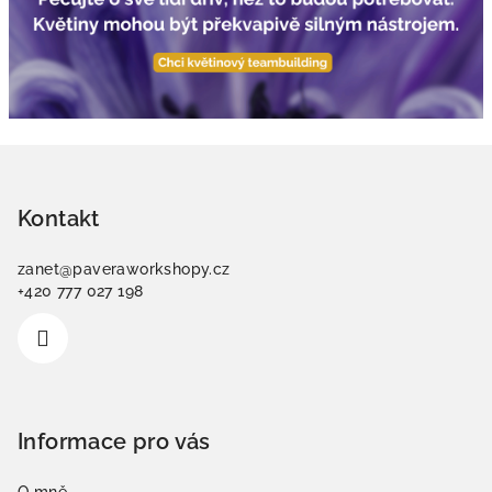
Z
á
p
Kontakt
a
zanet
@
paveraworkshopy.cz
t
+420 777 027 198
í
Informace pro vás
O mně