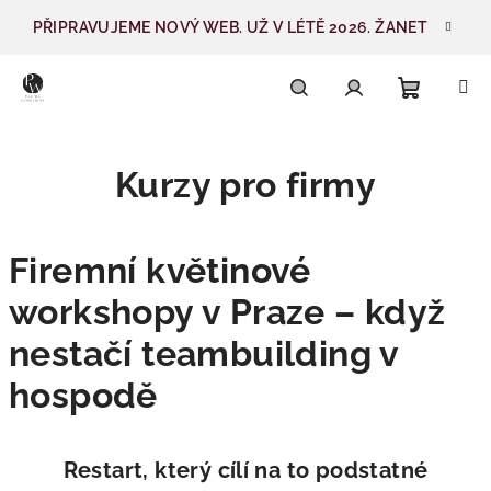
Přejít
PŘIPRAVUJEME NOVÝ WEB. UŽ V LÉTĚ 2026. ŽANET
na
obsah
Nákupn
Hledat
Přihlášení
Kurzy pro firmy
košík
Firemní květinové
workshopy v Praze – když
nestačí teambuilding v
hospodě
Restart, který cílí na to podstatné