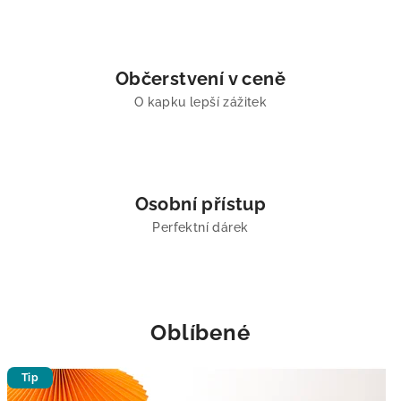
w
o
Občerstvení v ceně
r
O kapku lepší zážitek
k
s
h
Osobní přístup
o
Perfektní dárek
p
y
v
Oblíbené
P
Tip
r