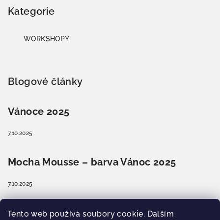
Kategorie
WORKSHOPY
Blogové články
Vánoce 2025
7.10.2025
Mocha Mousse – barva Vánoc 2025
7.10.2025
Barva Vánoc 2025? Příroda se vrací domů.
Tento web používá soubory cookie. Dalším