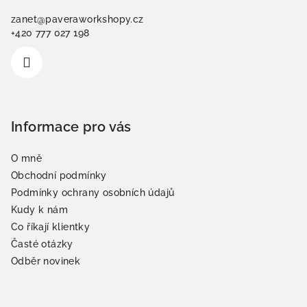
a
zanet
@
paveraworkshopy.cz
t
+420 777 027 198
í
Informace pro vás
O mně
Obchodní podmínky
Podmínky ochrany osobních údajů
Kudy k nám
Co říkají klientky
Časté otázky
Odběr novinek