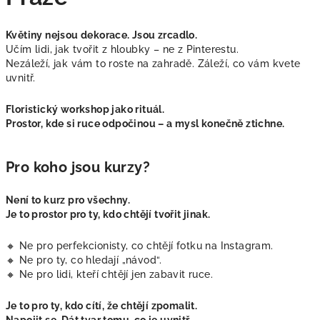
Květiny nejsou dekorace. Jsou zrcadlo.
Učím lidi, jak tvořit z hloubky – ne z Pinterestu.
Nezáleží, jak vám to roste na zahradě. Záleží, co vám kvete
uvnitř.
Floristický workshop jako rituál.
Prostor, kde si ruce odpočinou – a mysl konečně ztichne.
Pro koho jsou kurzy?
Není to kurz pro všechny.
Je to prostor pro ty, kdo chtějí tvořit jinak.
🔸 Ne pro perfekcionisty, co chtějí fotku na Instagram.
🔸 Ne pro ty, co hledají „návod“.
🔸 Ne pro lidi, kteří chtějí jen zabavit ruce.
Je to pro ty, kdo cítí, že chtějí zpomalit.
Napojit se. Dát tvar tomu, co je uvnitř.