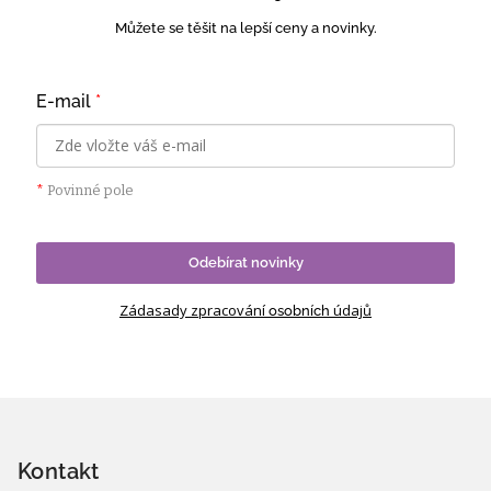
Můžete se těšit na lepší ceny a novinky.
E-mail
*
*
Povinné pole
Odebírat novinky
Zádasady zpracování
údajů
osobních
Z
á
p
Kontakt