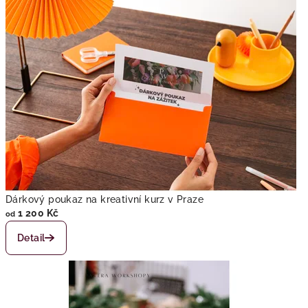
a
z
e
Dárkový poukaz na kreativní kurz v Praze
1 200 Kč
od
Detail