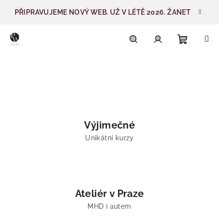
Přejít
PŘIPRAVUJEME NOVÝ WEB. UŽ V LÉTĚ 2026. ŽANET
na
obsah
Nákupn
Hledat
Přihlášení
K
r
košík
e
a
Výjimečné
t
Unikátní kurzy
i
v
n
Ateliér v Praze
í
MHD i autem