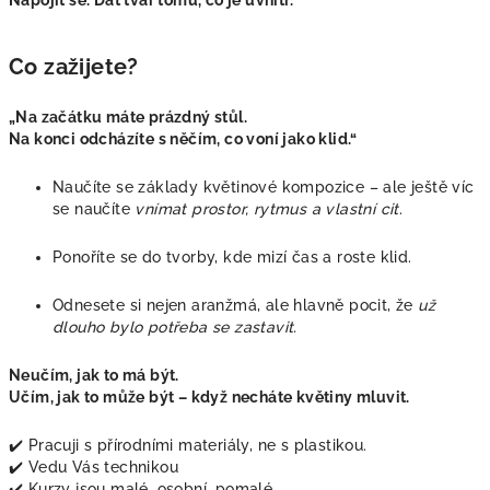
Co zažijete?
„Na začátku máte prázdný stůl.
Na konci odcházíte s něčím, co voní jako klid.“
Naučíte se základy květinové kompozice – ale ještě víc
se naučíte
vnímat prostor, rytmus a vlastní cit
.
Ponoříte se do tvorby, kde mizí čas a roste klid.
Odnesete si nejen aranžmá, ale hlavně pocit, že
už
dlouho bylo potřeba se zastavit.
Neučím, jak to má být.
Učím, jak to může být – když necháte květiny mluvit.
✔️ Pracuji s přírodními materiály, ne s plastikou.
✔️ Vedu Vás technikou
✔️ Kurzy jsou malé, osobní, pomalé.