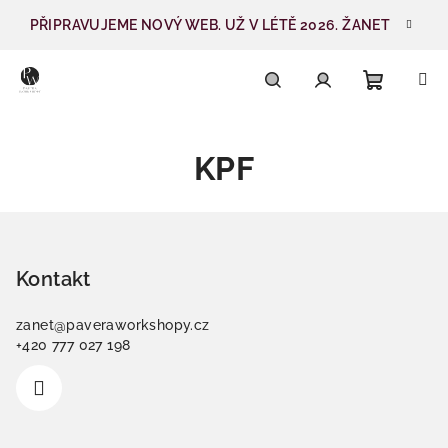
Přejít
PŘIPRAVUJEME NOVÝ WEB. UŽ V LÉTĚ 2026. ŽANET
na
obsah
Nákupn
Hledat
Přihlášení
KPF
košík
Z
á
p
Kontakt
a
zanet
@
paveraworkshopy.cz
t
+420 777 027 198
í