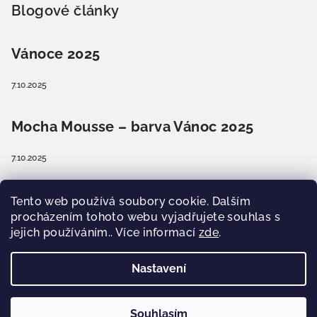
Blogové články
Vánoce 2025
7.10.2025
Mocha Mousse – barva Vánoc 2025
7.10.2025
Barva Vánoc 2025? Příroda se vrací domů.
Tento web používá soubory cookie. Dalším
Jaká barva vládne?
procházením tohoto webu vyjadřujete souhlas s
jejich používáním.. Více informací
zde
.
8.9.2025
Nastavení
Copyright 2026
Pavera Workshopy
. Všechna práva
vyhrazena.
Souhlasím