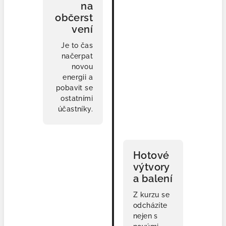
na
občerst
vení
Je to čas
načerpat
novou
energii a
pobavit se
ostatními
účastníky.
🎁
Hotové
výtvory
a balení
Z kurzu se
odcházíte
nejen s