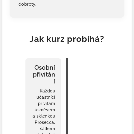
dobroty.
Jak kurz probíhá?
👋
Osobní
přivítán
í
Každou
účastníci
přivítám
úsměvem
a sklenkou
Prosecca,
šálkem