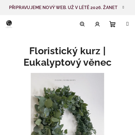
Přejít
PŘIPRAVUJEME NOVÝ WEB. UŽ V LÉTĚ 2026. ŽANET
na
obsah
Nákupn
Hledat
Přihlášení
Floristický kurz |
košík
Eukalyptový věnec