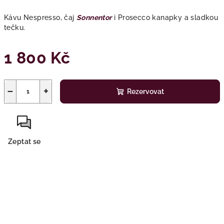
Kávu Nespresso, čaj
Sonnentor
i Prosecco kanapky a sladkou
tečku.
1 800 Kč
Měrná
cena:
−
+
Rezervovat
Zeptat se