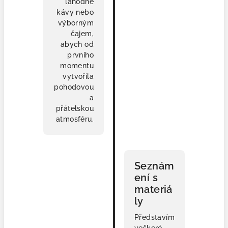
lahodné
kávy nebo
výborným
čajem,
abych od
prvního
momentu
vytvořila
pohodovou
a
přátelskou
atmosféru.
🧩
Seznám
ení s
materiá
ly
Představím