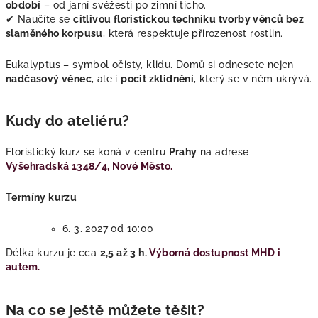
období
– od jarní svěžesti po zimní ticho.
✔ Naučíte se
citlivou floristickou techniku tvorby věnců bez
slaměného korpusu
, která respektuje přirozenost rostlin.
Eukalyptus – symbol očisty, klidu. Domů si odnesete nejen
nadčasový věnec
, ale i
pocit zklidnění
, který se v něm ukrývá.
Kudy do ateliéru?
Floristický kurz se koná v centru
Prahy
na adrese
Vyšehradská 1348/4, Nové Město.
Termíny kurzu
6. 3. 2027 od 10:00
Délka kurzu je cca
2,5 až 3 h.
Výborná dostupnost MHD i
autem.
Na co se ještě můžete těšit?