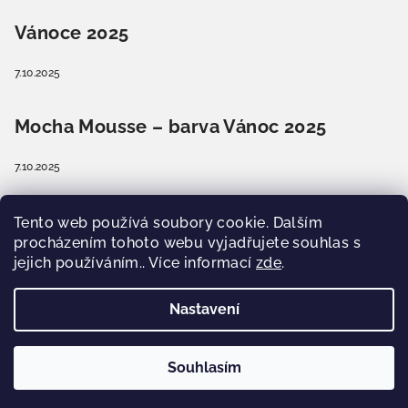
Vánoce 2025
7.10.2025
Mocha Mousse – barva Vánoc 2025
7.10.2025
Barva Vánoc 2025? Příroda se vrací domů.
Tento web používá soubory cookie. Dalším
Jaká barva vládne?
procházením tohoto webu vyjadřujete souhlas s
jejich používáním.. Více informací
zde
.
8.9.2025
Nastavení
Copyright 2026
Pavera Workshopy
. Všechna práva
vyhrazena.
Souhlasím
Vytvořil Shoptet