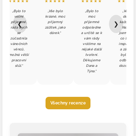
★★★★★
★★★★★
★★★★★
★★★★
„Bylo to
„Vše bylo
„Bylo to
„Věnce
velmi
krásné, moc
moc
dělám
příjemné,
příjemný
příjemné
každý rok
❮
❯
ráda bych
zážitek, jako
odpoledne
hledala
se
dárek.“
a určitě se k
jsem něco
zúčastnila
vám rády
co by m
vánočních
vrátíme na
inspiroval
věnců,
nějaké další
a zárove
možná větší
tvoření.
byla pod
pracovní
Děkujeme
odborný
stůl.“
Dana a
dozorem…
Týna.“
Všechny recenze