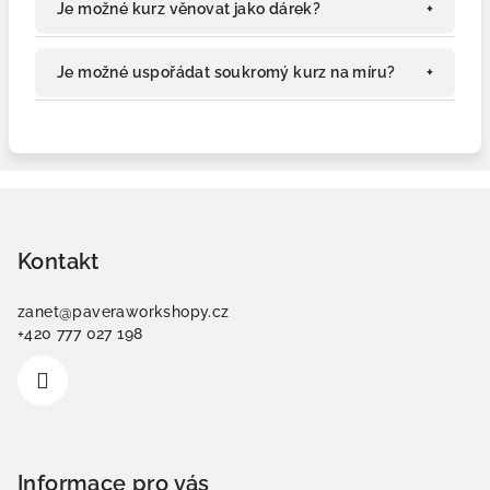
Je možné kurz věnovat jako dárek?
Je možné uspořádat soukromý kurz na míru?
Z
á
p
Kontakt
a
zanet
@
paveraworkshopy.cz
t
+420 777 027 198
í
Informace pro vás